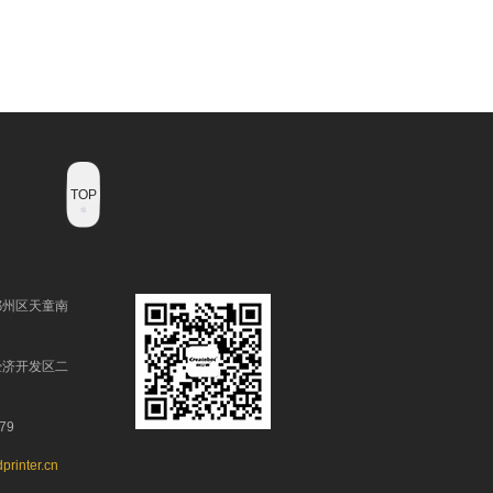
TOP
鄞州区天童南
经济开发区二
79
printer.cn