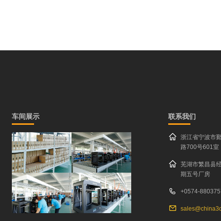
车间展示
联系我们
浙江省宁波市
路700号601室
芜湖市繁昌县
期五号厂房
+0574-880375
sales@china3d